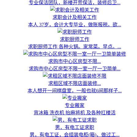
专业保洁团队，新楼开荒保洁，装修后卫...
求职会计及相关工作
本人 37岁，会计大专毕业，做账报税。欲...
求职厨师工作
求职厨师工作 各种火锅。家常菜。早点。...
求购市中心区房型不限...
求购市中心区房型不限一室一厅一卫简单...
求租区域不限店面装修...
本人想开一间棋盘室，一般也就6间那样子...
专业搬家
背冰箱 洗衣机 抬麻将机 及各种扛楼活
男，有电工证求职
男，有电工证，会组装电柜(箱)，做过工...