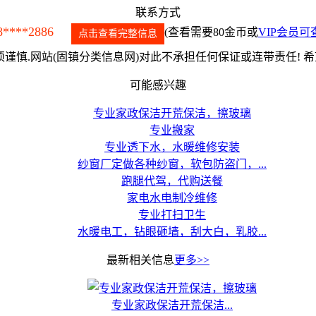
联系方式
8****2886
(查看需要80金币或
VIP会员可
点击查看完整信息
谨慎.网站(固镇分类信息网)对此不承担任何保证或连带责任! 
可能感兴趣
专业家政保洁开荒保洁，擦玻璃
专业搬家
专业透下水，水暖维修安装
纱窗厂定做各种纱窗，软包防盗门，...
跑腿代驾，代购送餐
家电水电制冷维修
专业打扫卫生
水暖电工，钻眼砸墙，刮大白，乳胶...
最新相关信息
更多>>
专业家政保洁开荒保洁...