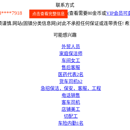
联系方式
3****7918
(查看需要80金币或
VIP会员可
点击查看完整信息
谨慎.网站(固镇分类信息网)对此不承担任何保证或连带责任! 
可能感兴趣
外贸人员
家庭保洁师
车间女工
售后客服
医药代表2名
货车司机b2
急招保洁，保安，客服，工程
电话销售
客车司机
店铺美工
切配工
车险内勤1名